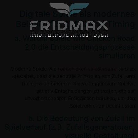
Digitale Spiele als modernes
Beispiel für Zufall und Timing
a. Warum Spiele wie Chicken Road
2.0 die Entscheidungsprozesse
simulieren
Moderne Spiele wie
roadchicken selbstsperre
sind so
gestaltet, dass sie zentrale Prinzipien von Zufall und
Timing widerspiegeln. Sie verlangen vom Spieler,
situativ Entscheidungen zu treffen, die auf
unvorhersehbaren Ereignissen beruhen, um den
Spielverlauf zu beeinflussen.
b. Die Bedeutung von Zufall im
Spielverlauf (z.B. Zufallsgeneratoren,
visuelle Gestaltung)