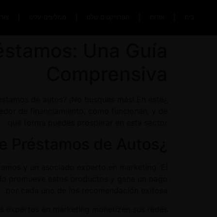
בית
אודות
הפרוייקטים שלנו
ממליצים עלינו
צור
éstamos: Una Guía
Comprensiva
préstamos de autos? ¡No busques más! En este
redor de financiamiento, cómo funcionan, y de
qué forma puedes prosperar en esta sector.
¿Qué es un Programa de Asociado de Préstamos de Autos?
tamos y un asociado experto en marketing. El
iado promueve estos productos y gana un pago
por cada uno de los recomendación exitosa.
s expertos en marketing monetizen sus redes