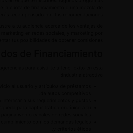
os en el que te inscribes. Algunos programas
de la cuota de financiamiento o una mezcla de
 serás recompensado por tus recomendaciones.
ustre a tu audiencia acerca de los ventajas de
marketing en redes sociales, y marketing por
entar tus posibilidades de obtener comisiones.
ados de Financiamiento
gerencias para asistirte a tener éxito en esta
industria atractiva:
icio al usuario y artículos de préstamos
de autos competitivos.
interesar a sus requerimientos y gustos.
squeda para captar tráfico orgánico a tu
página web o canales de redes sociales.
ar cumplimiento con los demandas legales
y criterios éticos.