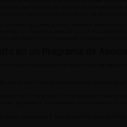
ndiendo de el programa de asociados de broker de préstam
ncia efectiva, mientras que otros entregan un porcentaje 
 del programa cuidadosamente para percibir de qué manera
o de marketing, puedes producir contenido atractivo que il
de préstamos. También puedes aprovechar estrategias SEO, 
nico para generar flujo a tus enlaces de asociado y increm
xito en un Programa de Asoci
a de afiliados de préstamos de autos, abajo hay algunos su
e con un fuerte historial de proporcionar excepcional serv
 público meta y personaliza tus métodos de marketing para 
rmativo, apasionante, y maximizado para los motores de bú
la sector, regulaciones, y óptimas prácticas para garantiz