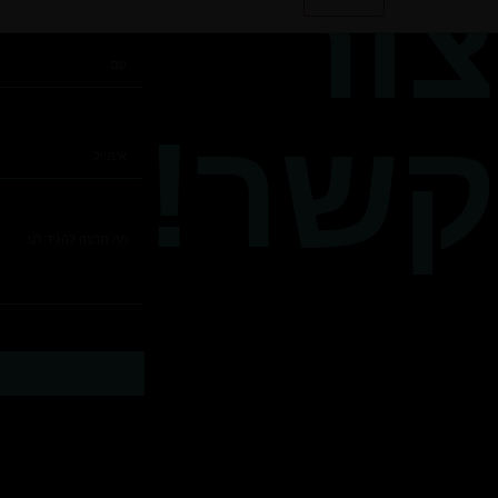
צור
קשר!