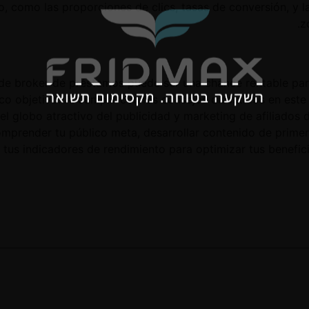
o, como las proporciones de clics, tasas de conversión, y 
z
e broker de préstamos puede ser una chance rentable para
co objetivo. Al cumplir con los consejos discutidos en es
en el globo atractivo del publicidad y marketing de afiliad
mprender tu público meta, desarrollar contenido de primer 
r tus indicadores de rendimiento para optimizar tus benefic