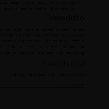
las comisiones obtenidas, para reconocer
onas para mejoramiento y reforzamiento.
Veredicto
 que los afiliados de marketing ganen rentas
te artículo y mantenerse comprometido con sus
os de broker de préstamos. Recuerda seleccionar
nivel, mantenerte al tanto en las modas de la
ios como un afiliado profesional de marketing.
כתיבת תגובה
האימייל לא יוצג באתר.
שדות החובה מסומנים
*
התגובה שלך
*