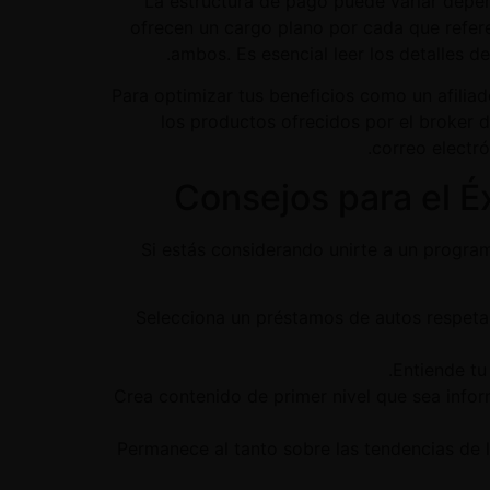
La estructura de pago puede variar depe
ofrecen un cargo plano por cada que refere
ambos. Es esencial leer los detalles
Para optimizar tus beneficios como un afiliad
los productos ofrecidos por el broker 
correo electró
Consejos para el É
Si estás considerando unirte a un program
Selecciona un préstamos de autos respetabl
Entiende tu
Crea contenido de primer nivel que sea info
Permanece al tanto sobre las tendencias de 