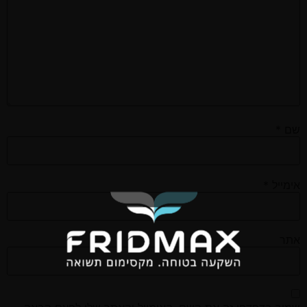
שם
*
אימייל
*
אתר