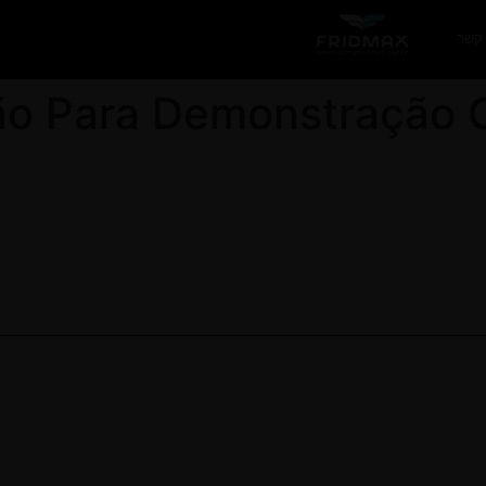
 קשר
são Para Demonstração 