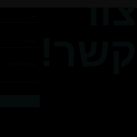
צור
קשר!