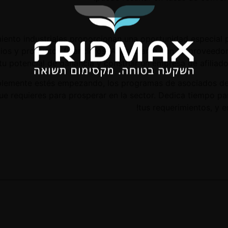
iento industriales proporcionan una oportunidad especial
icios y productos financieros. Al asociarse con un proveed
tu potencial de ganancia y construir un empresa de afiliado
plemente estés empezando, los programas de asociados de
ue requieres para prosperar en la sector. Dedica tiempo pa
tus requerimientos, y 