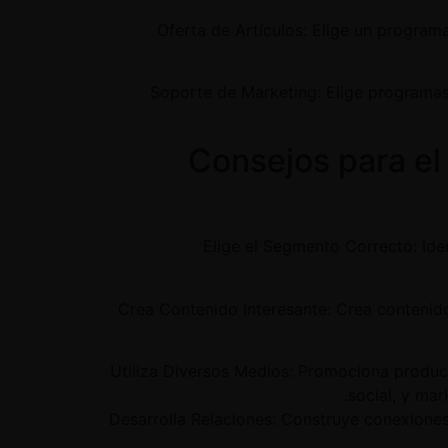
2. Oferta de Artículos: Elige un prog
3. Soporte de Marketing: Elige programa
Consejos para el 
1. Elige el Segmento Correcto: I
2. Crea Contenido Interesante: Crea conteni
3. Utiliza Diversos Medios: Promociona prod
social, y mar
4. Desarrolla Relaciones: Construye conexion