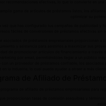
por recomendaciones efectivas, lo que lo convierte en una o
a amplia gama de artículos de préstamos listos, los afiliado
optimizar su potenc
Una vez que has configurado tus campañas de publicidad y h
resos fáciles de conversiones de préstamos efectivas sin t
de asociados de préstamos empresariales proporcionan a l
imiento y asistencia para asistirlos a maximizar sus proye
exibilidad de promocionar artículos de financiamiento a travé
marketing por email, permitiéndoles llegar a un público may
iarse con un proveedor de préstamos confiable, los asociados
d en la industria, lo cual puede ayudar a atraer a más clie
ograma de Afiliado de Présta
n programa de afiliado de préstamos empresariales para regi
que proporcionan tasas de comisión asequibles y términos
esté