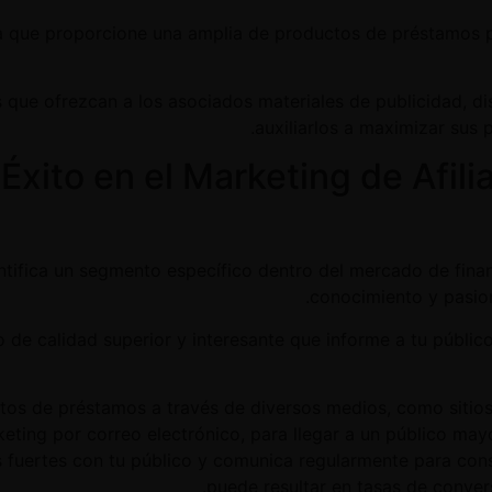
rama que proporcione una amplia de productos de préstamos 
s que ofrezcan a los asociados materiales de publicidad, di
auxiliarlos a maximizar sus 
Éxito en el Marketing de Afil
dentifica un segmento específico dentro del mercado de fin
conocimiento y pasio
do de calidad superior y interesante que informe a tu públic
uctos de préstamos a través de diversos medios, como siti
keting por correo electrónico, para llegar a un público may
es fuertes con tu público y comunica regularmente para const
puede resultar en tasas de conver