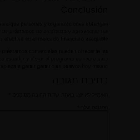
Conclusión
 para que personas y organizaciones obtengan
or de préstamos de confianza y aprovechar tus
s efectivo en el mercado financiero asequible.
 préstamos comerciales pueden ofrecerte las
ra estudiar y elegir el programa correcto para
empieza a ganar ganancias pasivos hoy mismo!
כתיבת תגובה
האימייל לא יוצג באתר.
שדות החובה מסומנים
*
התגובה שלך
*