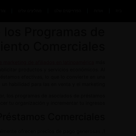
בית
אודות
הפרוייקטים שלנו
ממליצים עלינו
צור
e los Programas de
iento Comerciales
 marketing de afiliados en latinoamérica
más
blicitar
productos y servicios económicos. Al
réstamos efectivas, lo que lo convierte en una
 un habilidad para las en venta y el marketing.
tor, los programas de asociados de préstamos
cer tu organización y incrementar tu ingresos.
 Préstamos Comerciales
eralmente ofrecen precios de pago generosas