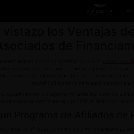
 קשר
 vistazo los Ventajas d
Asociados de Financiam
amiento industriales son una forma cada vez
plataformas de
iados
individuos y compañías generen ingresos fáciles al pu
íble, los afiliados pueden ganar pagos por referencias de p
posibilidad lucrativa para aquellos que tienen
ng experimentado o simplemente estés iniciando en la sec
cer una serie de beneficios que pueden asistirte a hacer cre
a un Programa de Afiliados de
programas de afiliados de financiamiento industriales gen