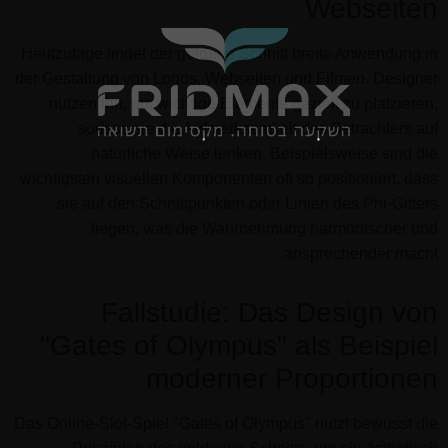
Webseiten
Heutzutage findet der goldene Schnitt breite Anwendung in
der Gestaltung von Logos, Webseiten und Filmen. Designer
nutzen ihn, um wichtige Elemente gezielt zu platzieren,
sodass sie die Aufmerksamkeit des Betrachters auf
natürliche Weise lenken. Beispielsweise sind die
wichtigsten visuellen Komponenten oft so positioniert, dass
sie auf den Schnittpunkten oder Linien des Phi-Gitters
liegen, was die Wahrnehmung harmonischer und
ansprechender macht.
Fallstudie: Das Design von
"Gates of Olympus" als Beispiel
moderner Proportionen
Das Online-Slot-Spiel "Gates of Olympus" nutzt bewusst die